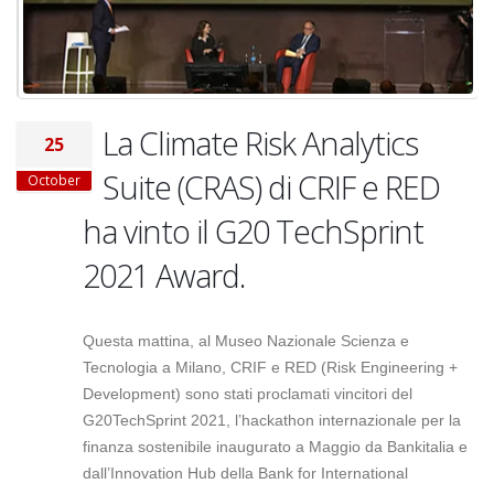
La Climate Risk Analytics
25
Suite (CRAS) di CRIF e RED
October
ha vinto il G20 TechSprint
2021 Award.
Questa mattina, al Museo Nazionale Scienza e
Tecnologia a Milano, CRIF e RED (Risk Engineering +
Development) sono stati proclamati vincitori del
G20TechSprint 2021, l’hackathon internazionale per la
finanza sostenibile inaugurato a Maggio da Bankitalia e
dall’Innovation Hub della Bank for International