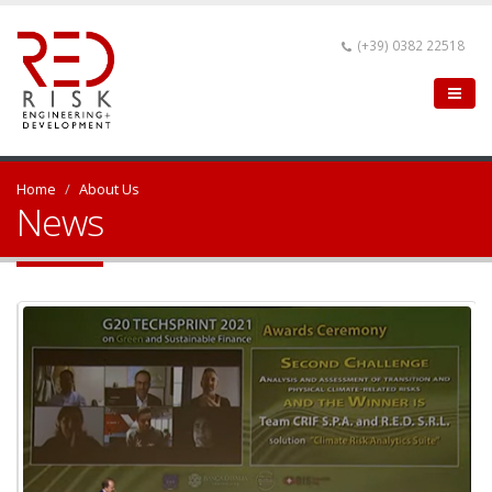
(+39) 0382 22518
Home
About Us
News